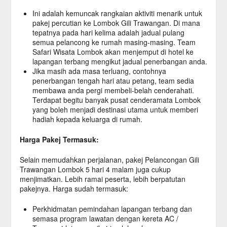
Ini adalah kemuncak rangkaian aktiviti menarik untuk
pakej percutian ke Lombok Gili Trawangan. Di mana
tepatnya pada hari kelima adalah jadual pulang
semua pelancong ke rumah masing-masing. Team
Safari Wisata Lombok akan menjemput di hotel ke
lapangan terbang mengikut jadual penerbangan anda.
Jika masih ada masa terluang, contohnya
penerbangan tengah hari atau petang, team sedia
membawa anda pergi membeli-belah cenderahati.
Terdapat begitu banyak pusat cenderamata Lombok
yang boleh menjadi destinasi utama untuk memberi
hadiah kepada keluarga di rumah.
Harga Pakej Termasuk:
Selain memudahkan perjalanan, pakej Pelancongan Gili
Trawangan Lombok 5 hari 4 malam juga cukup
menjimatkan. Lebih ramai peserta, lebih berpatutan
pakejnya. Harga sudah termasuk:
Perkhidmatan pemindahan lapangan terbang dan
semasa program lawatan dengan kereta AC /