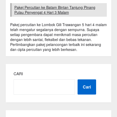
Pakej Percutian ke Batam Bintan Tanjung Pinang
Pulau Penyengat 4 Hari 3 Malam
Pakej percutian ke Lombok Gili Trawangan 5 hari 4 malam
telah mengatur segalanya dengan sempurna. Supaya
setiap pengembara dapat menikmati masa percutian
dengan lebih santai, fleksibel dan bebas tekanan.
Pertimbangkan pakej pelancongan terbaik ini sekarang
dan cipta percutian yang lebih berkesan.
CARI
Cari