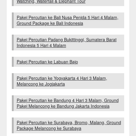
Watching, Waterfall & Elephant Tour
Pakej Percutian ke Bali Nusa Penida 5 Hari 4 Malam,
Ground Package ke Bali Indonesia
Pakej Percutian Padang Bukittinggi, Sumatera Barat
Indonesia 5 Hari 4 Malam
Pakej Percutian ke Labuan Bajo
Pakej Percutian ke Yogyakarta 4 Hari 3 Malam,
Melancong ke Jogjakarta
Pakej Percutian ke Bandung 4 Hari 3 Malam, Ground
Pakej Melancong ke Bandung Jakarta Indonesia
Pakej Percutian ke Surabaya, Bromo, Malang, Ground
Package Melancong ke Surabaya