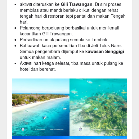
aktiviti diteruskan ke
Gili Trawangan
. Di sini proses
membilas atau mandi berlaku diikuti dengan rehat
tengah hari di restoran tepi pantai dan makan Tengah
hari.
Pelancong berpeluang berbasikal untuk menikmati
kecantikan Gili Trawangan.
Persediaan untuk pulang semula ke Lombok.
Bot bawah kaca persendirian tiba di Jeti Teluk Nare.
Semua pengembara dijemput ke
kawasan Senggigi
untuk makan malam.
Aktiviti hari ketiga selesai, tiba masa untuk pulang ke
hotel dan berehat.