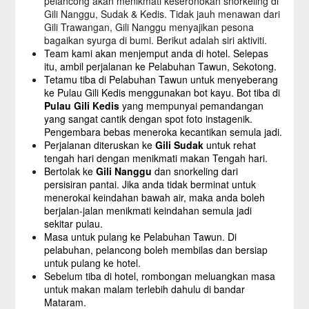
pelancong akan menikmati keseronokan snorkeling di
Gili Nanggu, Sudak & Kedis. Tidak jauh menawan dari
Gili Trawangan, Gili Nanggu menyajikan pesona
bagaikan syurga di bumi. Berikut adalah siri aktiviti.
Team kami akan menjemput anda di hotel. Selepas
itu, ambil perjalanan ke Pelabuhan Tawun, Sekotong.
Tetamu tiba di Pelabuhan Tawun untuk menyeberang
ke Pulau Gili Kedis menggunakan bot kayu. Bot tiba di
Pulau Gili Kedis
yang mempunyai pemandangan
yang sangat cantik dengan spot foto instagenik.
Pengembara bebas meneroka kecantikan semula jadi.
Perjalanan diteruskan ke
Gili Sudak
untuk rehat
tengah hari dengan menikmati makan Tengah hari.
Bertolak ke
Gili Nanggu
dan snorkeling dari
persisiran pantai. Jika anda tidak berminat untuk
menerokai keindahan bawah air, maka anda boleh
berjalan-jalan menikmati keindahan semula jadi
sekitar pulau.
Masa untuk pulang ke Pelabuhan Tawun. Di
pelabuhan, pelancong boleh membilas dan bersiap
untuk pulang ke hotel.
Sebelum tiba di hotel, rombongan meluangkan masa
untuk makan malam terlebih dahulu di bandar
Mataram.