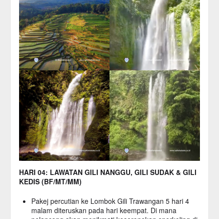
HARI 04: LAWATAN GILI NANGGU, GILI SUDAK & GILI
KEDIS (BF/MT/MM)
Pakej percutian ke Lombok Gili Trawangan 5 hari 4
malam diteruskan pada hari keempat. Di mana