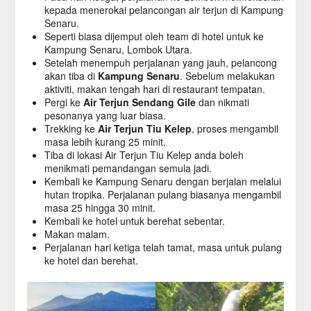
kepada menerokai pelancongan air terjun di Kampung
Senaru.
Seperti biasa dijemput oleh team di hotel untuk ke
Kampung Senaru, Lombok Utara.
Setelah menempuh perjalanan yang jauh, pelancong
akan tiba di
Kampung Senaru
. Sebelum melakukan
aktiviti, makan tengah hari di restaurant tempatan.
Pergi ke
Air Terjun Sendang Gile
dan nikmati
pesonanya yang luar biasa.
Trekking ke
Air Terjun Tiu Kelep
, proses mengambil
masa lebih kurang 25 minit.
Tiba di lokasi Air Terjun Tiu Kelep anda boleh
menikmati pemandangan semula jadi.
Kembali ke Kampung Senaru dengan berjalan melalui
hutan tropika. Perjalanan pulang biasanya mengambil
masa 25 hingga 30 minit.
Kembali ke hotel untuk berehat sebentar.
Makan malam.
Perjalanan hari ketiga telah tamat, masa untuk pulang
ke hotel dan berehat.