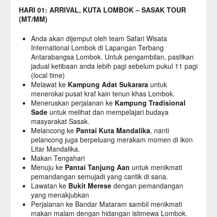
HARI 01: ARRIVAL, KUTA LOMBOK – SASAK TOUR
(MT/MM)
Anda akan dijemput oleh team Safari Wisata
International Lombok di Lapangan Terbang
Antarabangsa Lombok. Untuk pengambilan, pastikan
jadual ketibaan anda lebih pagi sebelum pukul 11 pagi
(local time)
Melawat ke
Kampung Adat Sukarara
untuk
menerokai pusat kraf kain tenun khas Lombok.
Meneruskan perjalanan ke
Kampung Tradisional
Sade
untuk melihat dan mempelajari budaya
masyarakat Sasak.
Melancong ke
Pantai Kuta Mandalika
, nanti
pelancong juga berpeluang merakam momen di ikon
Litar Mandalika.
Makan Tengahari
Menuju ke
Pantai Tanjung Aan
untuk menikmati
pemandangan semujadi yang cantik di sana.
Lawatan ke
Bukit Merese
dengan pemandangan
yang menakjubkan
Perjalanan ke Bandar Mataram sambil menikmati
makan malam dengan hidangan istimewa Lombok.