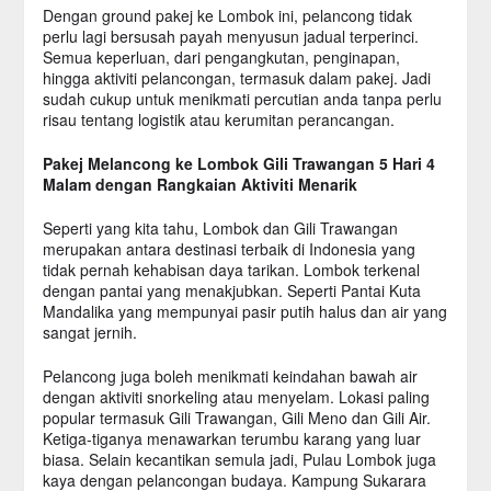
Dengan ground pakej ke Lombok ini, pelancong tidak
perlu lagi bersusah payah menyusun jadual terperinci.
Semua keperluan, dari pengangkutan, penginapan,
hingga aktiviti pelancongan, termasuk dalam pakej. Jadi
sudah cukup untuk menikmati percutian anda tanpa perlu
risau tentang logistik atau kerumitan perancangan.
Pakej Melancong ke Lombok Gili Trawangan 5 Hari 4
Malam dengan Rangkaian Aktiviti Menarik
Seperti yang kita tahu, Lombok dan Gili Trawangan
merupakan antara destinasi terbaik di Indonesia yang
tidak pernah kehabisan daya tarikan. Lombok terkenal
dengan pantai yang menakjubkan. Seperti Pantai Kuta
Mandalika yang mempunyai pasir putih halus dan air yang
sangat jernih.
Pelancong juga boleh menikmati keindahan bawah air
dengan aktiviti snorkeling atau menyelam. Lokasi paling
popular termasuk Gili Trawangan, Gili Meno dan Gili Air.
Ketiga-tiganya menawarkan terumbu karang yang luar
biasa. Selain kecantikan semula jadi, Pulau Lombok juga
kaya dengan pelancongan budaya. Kampung Sukarara