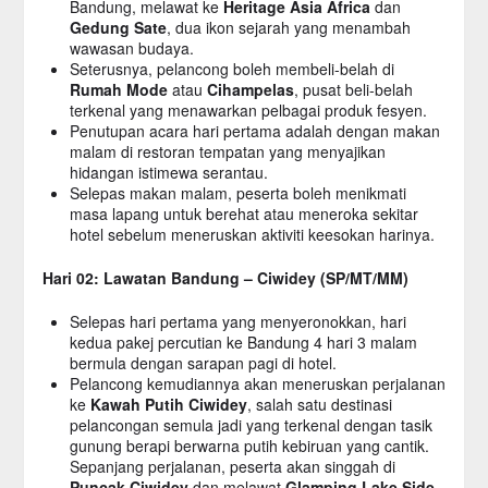
Bandung, melawat ke
Heritage Asia Africa
dan
Gedung Sate
, dua ikon sejarah yang menambah
wawasan budaya.
Seterusnya, pelancong boleh membeli-belah di
Rumah Mode
atau
Cihampelas
, pusat beli-belah
terkenal yang menawarkan pelbagai produk fesyen.
Penutupan acara hari pertama adalah dengan makan
malam di restoran tempatan yang menyajikan
hidangan istimewa serantau.
Selepas makan malam, peserta boleh menikmati
masa lapang untuk berehat atau meneroka sekitar
hotel sebelum meneruskan aktiviti keesokan harinya.
Hari 02: Lawatan Bandung – Ciwidey (SP/MT/MM)
Selepas hari pertama yang menyeronokkan, hari
kedua pakej percutian ke Bandung 4 hari 3 malam
bermula dengan sarapan pagi di hotel.
Pelancong kemudiannya akan meneruskan perjalanan
ke
Kawah Putih Ciwidey
, salah satu destinasi
pelancongan semula jadi yang terkenal dengan tasik
gunung berapi berwarna putih kebiruan yang cantik.
Sepanjang perjalanan, peserta akan singgah di
Puncak Ciwidey
dan melawat
Glamping Lake Side
,