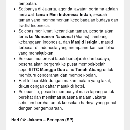
tempatan.
Setibanya di Jakarta, agenda lawatan pertama adalah
melawat
Taman Mini Indonesia Indah
, sebuah
taman yang mempamerkan kepelbagaian budaya dan
tradisi Indonesia.
Selepas menikmati kecantikan taman, peserta akan
terus ke
Monumen Nasional
(Monas), lambang
kebanggaan Indonesia, dan
Masjid Istiqlal
, masjid
terbesar di Indonesia yang mempamerkan seni bina
yang menakjubkan.
Selepas menerokai tapak bersejarah dan budaya,
peserta akan bergerak ke pusat membeli-belah
seperti
ITC Mangga Dua
atau
Tanah Abang
untuk
memburu cenderahati dan membeli-belah.
Hari ini berakhir dengan makan malam yang lazat,
diikuti dengan daftar masuk di hotel.
Selepas itu, peserta mempunyai masa lapang untuk
berehat dan menikmati suasana malam Jakarta
sebelum berehat untuk keesokan harinya yang penuh
dengan pengembaraan.
Hari 04: Jakarta – Berlepas (SP)