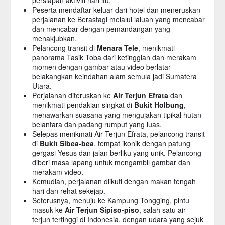
persiapan aktiviti hari itu.
Peserta mendaftar keluar dari hotel dan meneruskan
perjalanan ke Berastagi melalui laluan yang mencabar
dan mencabar dengan pemandangan yang
menakjubkan.
Pelancong transit di
Menara Tele
, menikmati
panorama Tasik Toba dari ketinggian dan merakam
momen dengan gambar atau video berlatar
belakangkan keindahan alam semula jadi Sumatera
Utara.
Perjalanan diteruskan ke
Air Terjun Efrata
dan
menikmati pendakian singkat di
Bukit Holbung
,
menawarkan suasana yang mengujakan tipikal hutan
belantara dan padang rumput yang luas.
Selepas menikmati Air Terjun Efrata, pelancong transit
di
Bukit Sibea-bea
, tempat ikonik dengan patung
gergasi Yesus dan jalan berliku yang unik. Pelancong
diberi masa lapang untuk mengambil gambar dan
merakam video.
Kemudian, perjalanan diikuti dengan makan tengah
hari dan rehat sekejap.
Seterusnya, menuju ke Kampung Tongging, pintu
masuk ke
Air Terjun Sipiso-piso
, salah satu air
terjun tertinggi di Indonesia, dengan udara yang sejuk