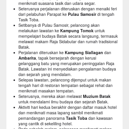
menikmati suasana tasik dan udara segar.
Seterusnya perjalanan diteruskan dengan menaiki feri
dari pelabuhan Parapat ke
Pulau Samosir
di tengah
Tasik Toba.
Setibanya di Pulau Samosir, pelancong akan
melakukan lawatan ke
Kampung Tomok
untuk
mempelajari budaya Batak secara langsung, termasuk
melawat makam Raja Sidabutar dan rumah tradisional
Batak.
Perjalanan diteruskan ke
Kampung Siallagan
dan
Ambarita
, tapak bersejarah dengan kerusi
gelanggang batu yang merupakan peninggalan Raja
Batak. Lawatan ini menyediakan pengalaman budaya
dan sejarah yang mendalam.
Selepas lawatan, pelancong dijemput untuk makan
tengah hari di restoran tempatan sebagai rehat dan
menikmati masakan tempatan.
Seterusnya, mereka akan melawat
Muzium Batak
untuk mendalami ilmu budaya dan sejarah Batak.
Aktiviti hari kedua berakhir dengan daftar masuk hotel
dan menikmati masa lapang sambil menikmati
pemandangan panorama
Tasik
Toba
dan kawasan
yang cantik di sekeliling hotel.
Pada sebelah malam, pelancong menikmati makan