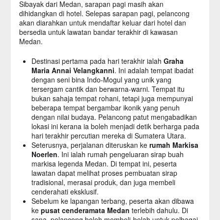
Sibayak dari Medan, sarapan pagi masih akan
dihidangkan di hotel. Selepas sarapan pagi, pelancong
akan diarahkan untuk mendaftar keluar dari hotel dan
bersedia untuk lawatan bandar terakhir di kawasan
Medan.
Destinasi pertama pada hari terakhir ialah
Graha
Maria Annai Velangkanni
. Ini adalah tempat ibadat
dengan seni bina Indo-Mogul yang unik yang
tersergam cantik dan berwarna-warni. Tempat itu
bukan sahaja tempat rohani, tetapi juga mempunyai
beberapa tempat bergambar ikonik yang penuh
dengan nilai budaya. Pelancong patut mengabadikan
lokasi ini kerana ia boleh menjadi detik berharga pada
hari terakhir percutian mereka di Sumatera Utara.
Seterusnya, perjalanan diteruskan ke
rumah Markisa
Noerlen
. Ini ialah rumah pengeluaran sirap buah
markisa legenda Medan. Di tempat ini, peserta
lawatan dapat melihat proses pembuatan sirap
tradisional, merasai produk, dan juga membeli
cenderahati eksklusif.
Sebelum ke lapangan terbang, peserta akan dibawa
ke
pusat cenderamata Medan
terlebih dahulu. Di
sana, pelancong boleh membeli-belah untuk pelbagai