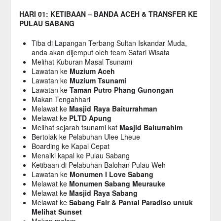
HARI 01: KETIBAAN – BANDA ACEH & TRANSFER KE
PULAU SABANG
Tiba di Lapangan Terbang Sultan Iskandar Muda,
anda akan dijemput oleh team Safari Wisata
Melihat Kuburan Masal Tsunami
Lawatan ke
Muzium Aceh
Lawatan ke
Muzium Tsunami
Lawatan ke
Taman Putro Phang Gunongan
Makan Tengahhari
Melawat ke
Masjid Raya Baiturrahman
Melawat ke
PLTD Apung
Melihat sejarah tsunami kat
Masjid Baiturrahim
Bertolak ke Pelabuhan Ulee Lheue
Boarding ke Kapal Cepat
Menaiki kapal ke Pulau Sabang
Ketibaan di Pelabuhan Balohan Pulau Weh
Lawatan ke
Monumen I Love Sabang
Melawat ke
Monumen Sabang Meurauke
Melawat ke
Masjid Raya Sabang
Melawat ke
Sabang Fair & Pantai Paradiso untuk
Melihat Sunset
Makan malam