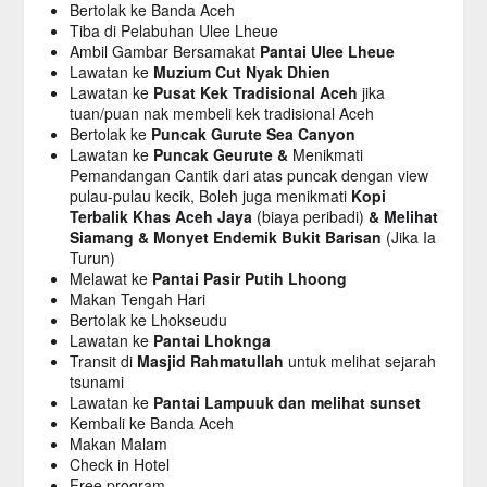
Bertolak ke Banda Aceh
Tiba di Pelabuhan Ulee Lheue
Ambil Gambar Bersamakat
Pantai Ulee Lheue
Lawatan ke
Muzium Cut Nyak Dhien
Lawatan ke
Pusat Kek Tradisional Aceh
jika
tuan/puan nak membeli kek tradisional Aceh
Bertolak ke
Puncak Gurute Sea Canyon
Lawatan ke
Puncak Geurute &
Menikmati
Pemandangan Cantik dari atas puncak dengan view
pulau-pulau kecik, Boleh juga menikmati
Kopi
Terbalik Khas Aceh Jaya
(biaya peribadi)
& Melihat
Siamang & Monyet Endemik Bukit Barisan
(Jika Ia
Turun)
Melawat ke
Pantai Pasir Putih Lhoong
Makan Tengah Hari
Bertolak ke Lhokseudu
Lawatan ke
Pantai Lhoknga
Transit di
Masjid Rahmatullah
untuk melihat sejarah
tsunami
Lawatan ke
Pantai Lampuuk dan melihat sunset
Kembali ke Banda Aceh
Makan Malam
Check in Hotel
Free program