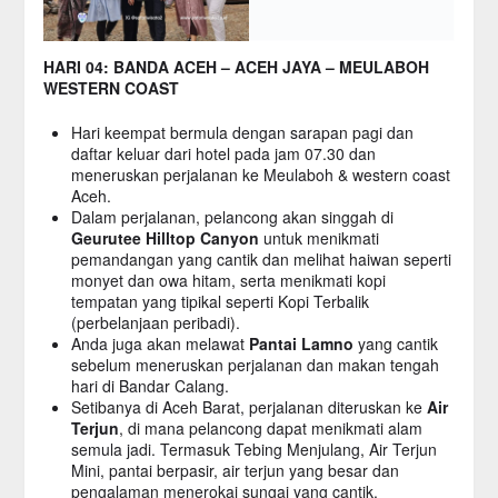
HARI 04: BANDA ACEH – ACEH JAYA – MEULABOH
WESTERN COAST
Hari keempat bermula dengan sarapan pagi dan
daftar keluar dari hotel pada jam 07.30 dan
meneruskan perjalanan ke Meulaboh & western coast
Aceh.
Dalam perjalanan, pelancong akan singgah di
Geurutee Hilltop Canyon
untuk menikmati
pemandangan yang cantik dan melihat haiwan seperti
monyet dan owa hitam, serta menikmati kopi
tempatan yang tipikal seperti Kopi Terbalik
(perbelanjaan peribadi).
Anda juga akan melawat
Pantai Lamno
yang cantik
sebelum meneruskan perjalanan dan makan tengah
hari di Bandar Calang.
Setibanya di Aceh Barat, perjalanan diteruskan ke
Air
Terjun
, di mana pelancong dapat menikmati alam
semula jadi. Termasuk Tebing Menjulang, Air Terjun
Mini, pantai berpasir, air terjun yang besar dan
pengalaman menerokai sungai yang cantik.