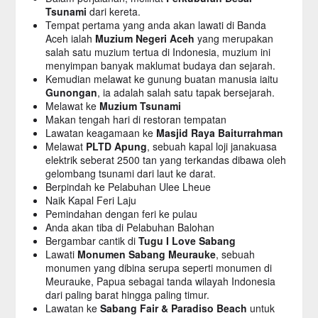
Tsunami
dari kereta.
Tempat pertama yang anda akan lawati di Banda
Aceh ialah
Muzium Negeri Aceh
yang merupakan
salah satu muzium tertua di Indonesia, muzium ini
menyimpan banyak maklumat budaya dan sejarah.
Kemudian melawat ke gunung buatan manusia iaitu
Gunongan
, ia adalah salah satu tapak bersejarah.
Melawat ke
Muzium Tsunami
Makan tengah hari di restoran tempatan
Lawatan keagamaan ke
Masjid Raya Baiturrahman
Melawat
PLTD Apung
, sebuah kapal loji janakuasa
elektrik seberat 2500 tan yang terkandas dibawa oleh
gelombang tsunami dari laut ke darat.
Berpindah ke Pelabuhan Ulee Lheue
Naik Kapal Feri Laju
Pemindahan dengan feri ke pulau
Anda akan tiba di Pelabuhan Balohan
Bergambar cantik di
Tugu I Love Sabang
Lawati
Monumen Sabang Meurauke
, sebuah
monumen yang dibina serupa seperti monumen di
Meurauke, Papua sebagai tanda wilayah Indonesia
dari paling barat hingga paling timur.
Lawatan ke
Sabang Fair & Paradiso Beach
untuk