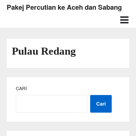
Skip
Pakej Percutian ke Aceh dan Sabang
to
content
Pulau Redang
CARI
Cari