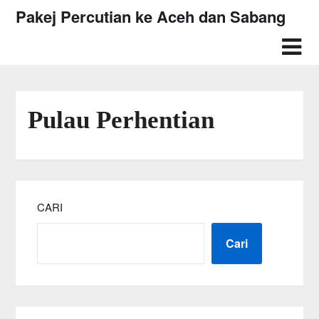
Skip
Pakej Percutian ke Aceh dan Sabang
to
content
Pulau Perhentian
CARI
Cari